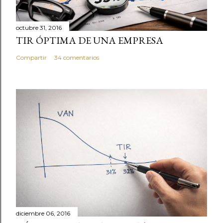
o
m
e
octubre 31, 2016
TIR ÓPTIMA DE UNA EMPRESA
n
t
Compartir
34 comentarios
a
r
i
o
diciembre 06, 2016