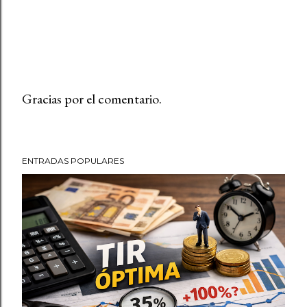
Gracias por el comentario.
P
u
b
ENTRADAS POPULARES
l
i
c
a
r
u
n
c