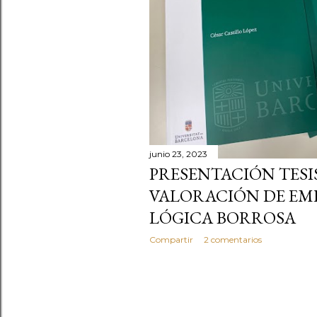
d
a
s
junio 23, 2023
PRESENTACIÓN TESI
VALORACIÓN DE EM
LÓGICA BORROSA
Compartir
2 comentarios