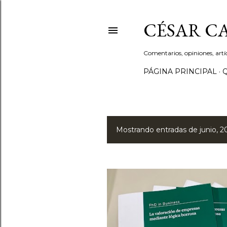
CÉSAR C
Comentarios, opiniones, artí
PÁGINA PRINCIPAL
Mostrando entradas de junio, 2
E
n
t
r
a