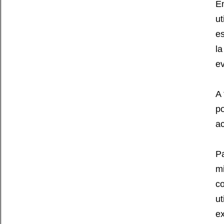
En
ut
es
la
ev
A 
po
ac
Pa
mi
co
ut
ex