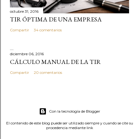
m
e
octubre 31, 2016
TIR ÓPTIMA DE UNA EMPRESA
n
t
Compartir
34 comentarios
a
r
i
diciembre 06, 2016
o
CÁLCULO MANUAL DE LA TIR
Compartir
20 comentarios
Con la tecnología de Blogger
El contenido de este blog puede ser utilizado siempre y cuando se cite su
procedencia mediante link