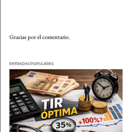
Gracias por el comentario.
P
u
b
ENTRADAS POPULARES
l
i
c
a
r
u
n
c
o