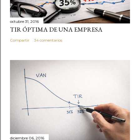
o
m
e
octubre 31, 2016
TIR ÓPTIMA DE UNA EMPRESA
n
t
Compartir
34 comentarios
a
r
i
o
diciembre 06, 2016