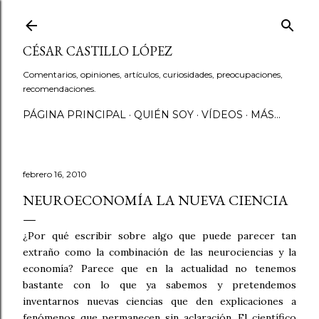
Ir al contenido principal
CÉSAR CASTILLO LÓPEZ
Comentarios, opiniones, artículos, curiosidades, preocupaciones,
recomendaciones.
PÁGINA PRINCIPAL
QUIÉN SOY
VÍDEOS
MÁS…
febrero 16, 2010
NEUROECONOMÍA LA NUEVA CIENCIA
¿Por qué escribir sobre algo que puede parecer tan
extraño como la combinación de las neurociencias y la
economía? Parece que en la actualidad no tenemos
bastante con lo que ya sabemos y pretendemos
inventarnos nuevas ciencias que den explicaciones a
fenómenos que permanecen sin aclaración. El científico