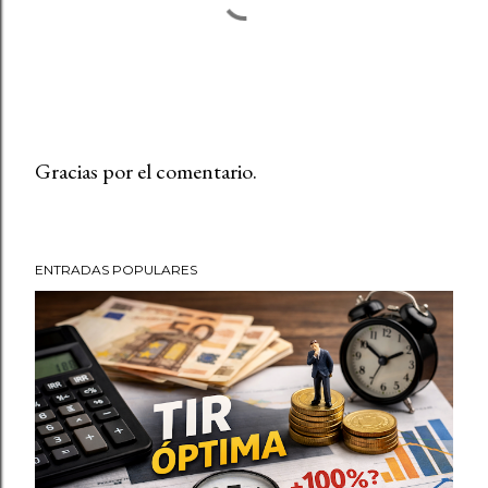
Gracias por el comentario.
P
u
b
ENTRADAS POPULARES
l
i
c
a
r
u
n
c