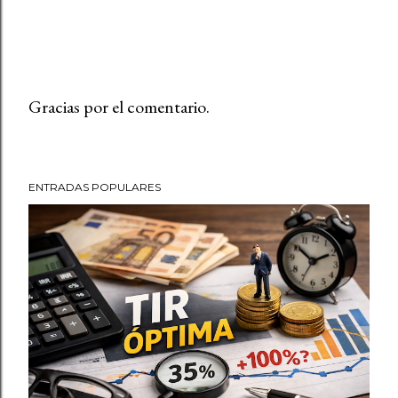
Gracias por el comentario.
P
u
b
ENTRADAS POPULARES
l
i
c
a
r
u
n
c
o