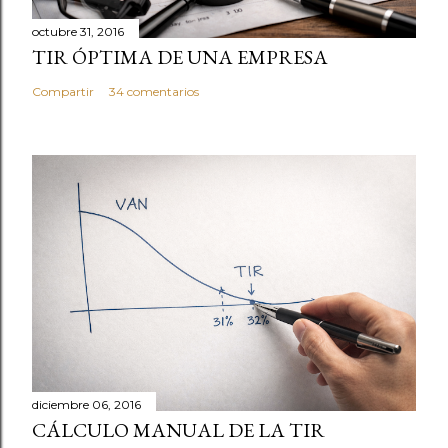
m
e
octubre 31, 2016
TIR ÓPTIMA DE UNA EMPRESA
n
t
Compartir
34 comentarios
a
r
i
o
diciembre 06, 2016
CÁLCULO MANUAL DE LA TIR