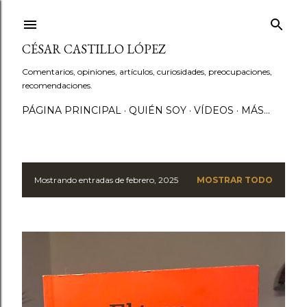
Ir al contenido principal
CÉSAR CASTILLO LÓPEZ
Comentarios, opiniones, artículos, curiosidades, preocupaciones,
recomendaciones.
PÁGINA PRINCIPAL
QUIÉN SOY
VÍDEOS
MÁS…
Mostrando entradas de febrero, 2025
MOSTRAR TODO
E
n
t
r
a